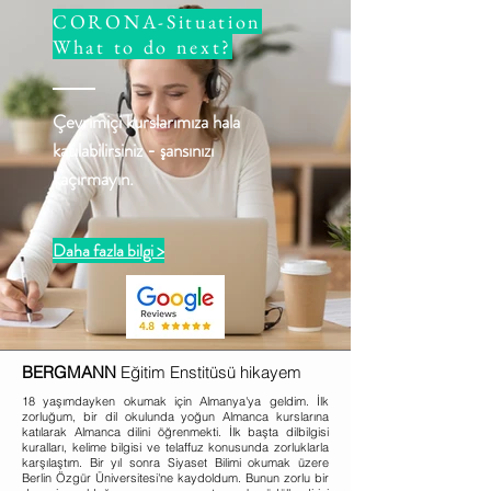
CORONA-Situation
What to do next?
Çevrimiçi kurslarımıza hala
katılabilirsiniz - şansınızı
kaçırmayın.
Daha fazla bilgi >
BERGMANN
Eğitim Enstitüsü hikayem
18 yaşımdayken okumak için Almanya'ya geldim. İlk
zorluğum, bir dil okulunda yoğun Almanca kurslarına
katılarak Almanca dilini öğrenmekti. İlk başta dilbilgisi
kuralları, kelime bilgisi ve telaffuz konusunda zorluklarla
karşılaştım. Bir yıl sonra Siyaset Bilimi okumak üzere
Berlin Özgür Üniversitesi'ne kaydoldum. Bunun zorlu bir