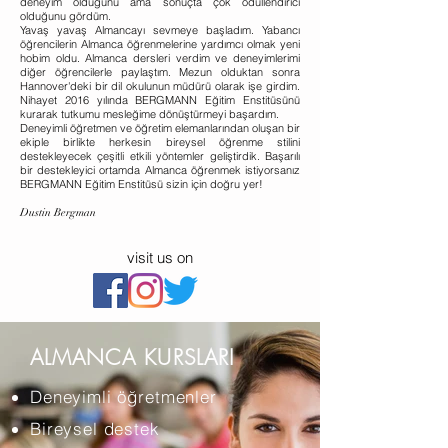
deneyim olduğunu ama sonuçta çok ödüllendirici
olduğunu gördüm.
Yavaş yavaş Almancayı sevmeye başladım. Yabancı
öğrencilerin Almanca öğrenmelerine yardımcı olmak yeni
hobim oldu. Almanca dersleri verdim ve deneyimlerimi
diğer öğrencilerle paylaştım. Mezun olduktan sonra
Hannover'deki bir dil okulunun müdürü olarak işe girdim.
Nihayet 2016 yılında BERGMANN Eğitim Enstitüsünü
kurarak tutkumu mesleğime dönüştürmeyi başardım.
Deneyimli öğretmen ve öğretim elemanlarından oluşan bir
ekiple birlikte herkesin bireysel öğrenme stilini
destekleyecek çeşitli etkili yöntemler geliştirdik. Başarılı
bir destekleyici ortamda Almanca öğrenmek istiyorsanız
BERGMANN Eğitim Enstitüsü sizin için doğru yer!
Dustin Bergman
visit us on
ALMANCA KURSLARI
Deneyimli öğretmenler
Bireysel destek