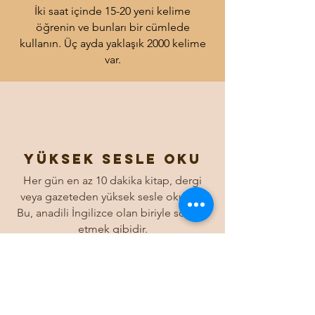
İki saat içinde 15-20 yeni kelime
öğrenin ve bunları bir cümlede
kullanın. Üç ayda yaklaşık 2000 kelime
var.
Yüksek sesle oku
Her gün en az 10 dakika kitap, dergi
veya gazeteden yüksek sesle okuyun.
Bu, anadili İngilizce olan biriyle sohbet
etmek gibidir.