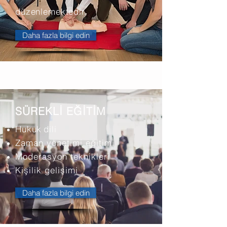
düzenlemektedir.
Daha fazla bilgi edin
SÜREKLİ EĞİTİM
Hukuk
dili
Zaman yönetimi eğitimi
Moderasyon teknikleri
Kişilik gelişimi
Daha fazla bilgi edin