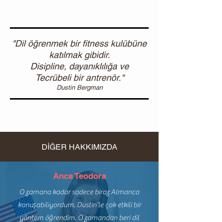
"Dil öğrenmek bir fitness kulübüne
katılmak gibidir.
Disipline, dayanıklılığa ve
Tecrübeli bir antrenör."
Dustin Bergman
DİĞER HAKKIMIZDA
Anca Teodora
O zamana kadar sadece biraz Almanca
konuşabiliyordum. Dustin'le çok etkili bir
yöntem öğrendim. O zamandan beri dil