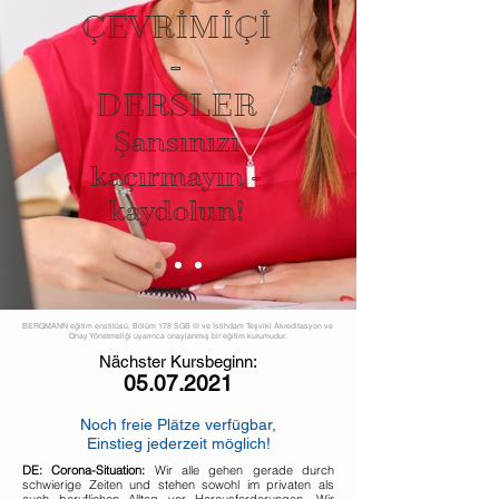
ÇEVRİMİÇİ
-
DERSLER
Şansınızı
kaçırmayın -
kaydolun!
BERGMANN eğitim enstitüsü, Bölüm 178 SGB III ve İstihdam Teşviki Akreditasyon ve
Onay Yönetmeliği uyarınca onaylanmış bir eğitim kurumudur.
Nächster Kursbeginn:
05.07.2021
Noch freie Plätze verfügbar,
Einstieg jederzeit möglich!
DE: Corona-Situation:
Wir alle gehen gerade durch
schwierige Zeiten und stehen sowohl im privaten als