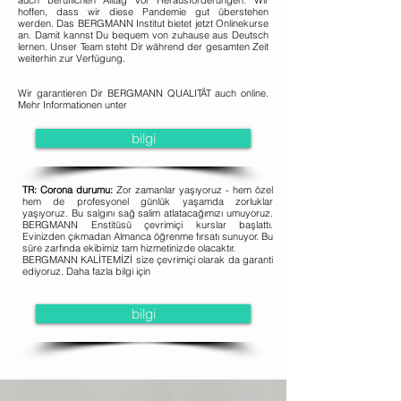
auch beruflichen Alltag vor Herausforderungen. Wir
hoffen, dass wir diese Pandemie gut überstehen
werden. Das BERGMANN Institut bietet jetzt Onlinekurse
an. Damit kannst Du bequem von zuhause aus Deutsch
lernen. Unser Team steht Dir während der gesamten Zeit
weiterhin zur Verfügung.
Wir garantieren Dir BERGMANN QUALITÄT auch online.
Mehr Informationen unter
bilgi
TR: Corona durumu:
Zor zamanlar yaşıyoruz - hem özel
hem de profesyonel günlük yaşamda zorluklar
yaşıyoruz. Bu salgını sağ salim atlatacağımızı umuyoruz.
BERGMANN Enstitüsü çevrimiçi kurslar başlattı.
Evinizden çıkmadan Almanca öğrenme fırsatı sunuyor. Bu
süre zarfında ekibimiz tam hizmetinizde olacaktır.
BERGMANN KALİTEMİZİ size çevrimiçi olarak da garanti
ediyoruz. Daha fazla bilgi için
bilgi