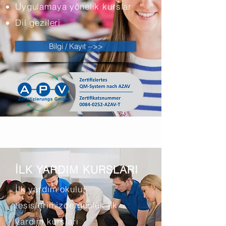
Uygulamaya yönelik kurslar
Dil gezileri
Bilgi / Kayıt -->>
İLK YARDIM KURSLARI
İlk yardım okulu,
tesislerimizde günlük ilk
yardım kursları