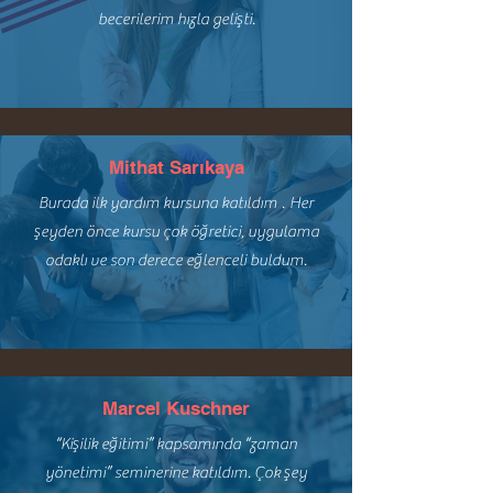
becerilerim hızla gelişti.
Mithat Sarıkaya
Burada ilk yardım kursuna katıldım
.
Her
şeyden önce kursu çok öğretici, uygulama
odaklı ve son derece eğlenceli buldum.
Marcel Kuschner
“Kişilik eğitimi” kapsamında “zaman
yönetimi” seminerine katıldım. Çok şey