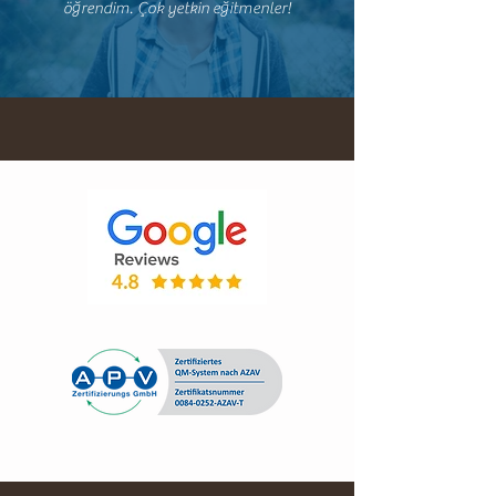
öğrendim.
Çok yetkin eğitmenler!